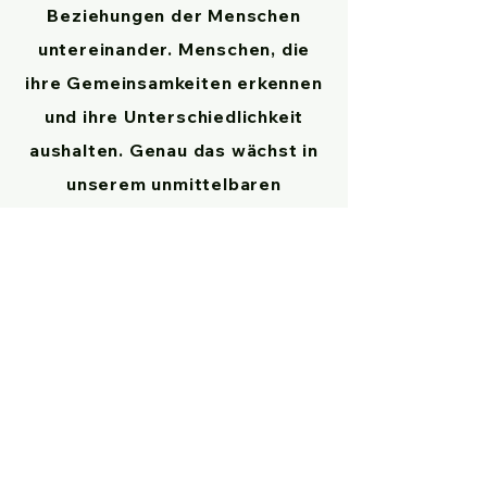
Beziehungen der Menschen
untereinander. Menschen, die
ihre Gemeinsamkeiten erkennen
und ihre Unterschiedlichkeit
aushalten. Genau das wächst in
unserem unmittelbaren
Lebensumfeld. Meinungsvielfalt
und Diskussionskultur sind da
zuhause, wo Menschen sich in
ihrer Vielheit gesehen fühlen,
sich frei von Angst ausdrücken
können und Meinungen sich
jenseits von Pauschalisierungen
auf gemachten Erfahrungen